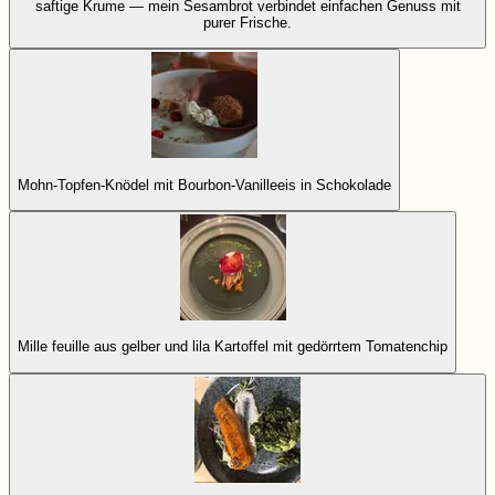
saftige Krume — mein Sesambrot verbindet einfachen Genuss mit
purer Frische.
Mohn-Topfen-Knödel mit Bourbon-Vanilleeis in Schokolade
Mille feuille aus gelber und lila Kartoffel mit gedörrtem Tomatenchip