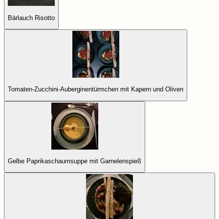
Bärlauch Risotto
Tomaten-Zucchini-Auberginentürmchen mit Kapern und Oliven
Gelbe Paprikaschaumsuppe mit Garnelenspieß