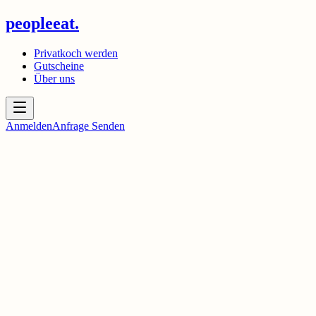
peopleeat.
Privatkoch werden
Gutscheine
Über uns
Anmelden
Anfrage Senden
peopleeat.
Privatkoch werden
Gutscheine
Über uns
Facebook