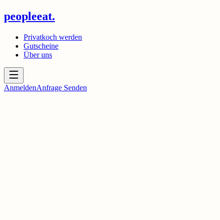
peopleeat.
Privatkoch werden
Gutscheine
Über uns
Anmelden
Anfrage Senden
peopleeat.
Privatkoch werden
Gutscheine
Über uns
Facebook