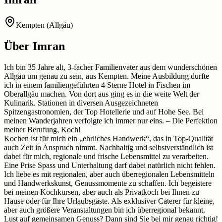
Kempten (Allgäu)
Über
Imran
Ich bin 35 Jahre alt, 3-facher Familienvater aus dem wunderschönen
Allgäu um genau zu sein, aus Kempten. Meine Ausbildung durfte
ich in einem familiengeführten 4 Sterne Hotel in Fischen im
Oberallgäu machen. Von dort aus ging es in die weite Welt der
Kulinarik. Stationen in diversen Ausgezeichneten
Spitzengastronomien, der Top Hotellerie und auf Hohe See. Bei
meinen Wanderjahren verfolgte ich immer nur eins. – Die Perfektion
meiner Berufung, Koch!
Kochen ist für mich ein „ehrliches Handwerk“, das in Top-Qualität
auch Zeit in Anspruch nimmt. Nachhaltig und selbstverständlich ist
dabei für mich, regionale und frische Lebensmittel zu verarbeiten.
Eine Prise Spass und Unterhaltung darf dabei natürlich nicht fehlen.
Ich liebe es mit regionalen, aber auch überregionalen Lebensmitteln
und Handwerkskunst, Genussmomente zu schaffen. Ich begeistere
bei meinen Kochkursen, aber auch als Privatkoch bei Ihnen zu
Hause oder für Ihre Urlaubsgäste. Als exklusiver Caterer für kleine,
aber auch größere Veranstaltungen bin ich überregional bekannt.
Lust auf gemeinsamen Genuss? Dann sind Sie bei mir genau richtig!