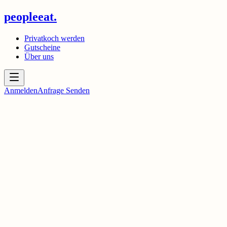
peopleeat.
Privatkoch werden
Gutscheine
Über uns
Anmelden
Anfrage Senden
peopleeat.
Privatkoch werden
Gutscheine
Über uns
Facebook